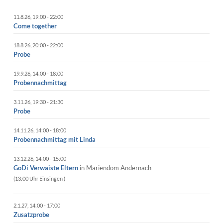
11.8.26
,
19:00
-
22:00
Come together
18.8.26
,
20:00
-
22:00
Probe
19.9.26
,
14:00
-
18:00
Probennachmittag
3.11.26
,
19:30
-
21:30
Probe
14.11.26
,
14:00
-
18:00
Probennachmittag mit Linda
13.12.26
,
14:00
-
15:00
GoDi Verwaiste Eltern
in
Mariendom Andernach
13:00 Uhr Einsingen
2.1.27
,
14:00
-
17:00
Zusatzprobe